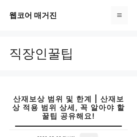
컨
텐
웹코어 매거진
메
츠
로
뉴
건
너
직장인꿀팁
뛰
기
산재보상 범위 및 한계 | 산재보
상 적용 범위 상세, 꼭 알아야 할
꿀팁 공유해요!