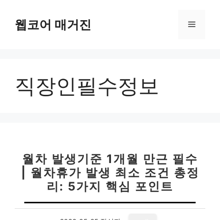
컨
텐
웹코어 매거진
메
츠
로
뉴
건
너
직장인필수정보
뛰
기
월차 발생기준 1개월 만근 필수
| 월차휴가 발생 최소 조건 총정
리: 5가지 핵심 포인트