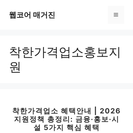
컨
텐
웹코어 매거진
메
츠
로
뉴
건
너
착한가격업소홍보지
뛰
기
원
착한가격업소 혜택안내 | 2026
지원정책 총정리: 금융·홍보·시
설 5가지 핵심 혜택