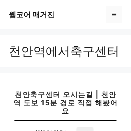
컨
텐
웹코어 매거진
메
츠
로
뉴
건
너
천안역에서축구센터
뛰
기
천안축구센터 오시는길 | 천안
역 도보 15분 경로 직접 해봤어
요