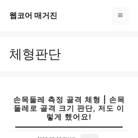
컨
텐
웹코어 매거진
메
츠
로
뉴
건
너
체형판단
뛰
기
손목둘레 측정 골격 체형 | 손목
둘레로 골격 크기 판단, 저도 이
렇게 했어요!