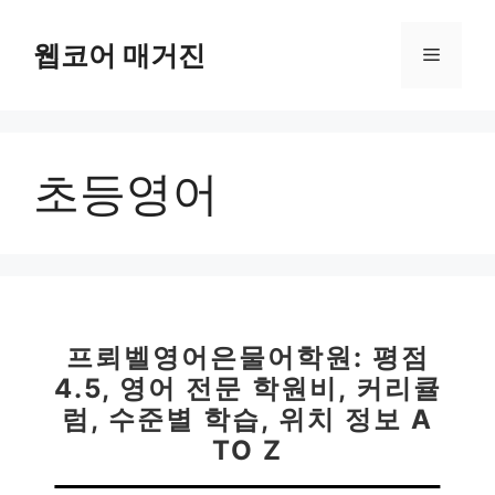
컨
텐
웹코어 매거진
메
츠
로
뉴
건
너
초등영어
뛰
기
프뢰벨영어은물어학원: 평점
4.5, 영어 전문 학원비, 커리큘
럼, 수준별 학습, 위치 정보 A
TO Z