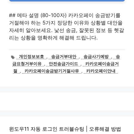
## 메타 설명 (80-100자) 카카오페이 송금받기를
거절해야 하는 5가지 정당한 이유와 상황별 대안을
자세히 알아보세요. 낯선 송금, 잘못된 정보 등 헷갈
리는 상황을 명확하게 해결해 드립니다.
태
개인정보보호
,
송금거부대안
,
송금사기예방
,
송
그
금요청거부이유
,
안전송금가이드
,
카카오페이송금거
절
,
카카오페이송금받기거절사유
,
카카오페이안내
윈도우11 자동 로그인 트러블슈팅 | 오류해결 방법