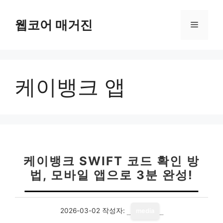
컨
텐
웹코어 매거진
메
츠
로
뉴
건
너
케이뱅크 앱
뛰
기
케이뱅크 SWIFT 코드 확인 방
법, 모바일 앱으로 3분 완성!
2026-03-02
작성자:
media