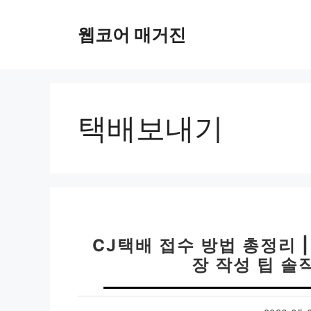
컨
텐
웹코어 매거진
츠
로
건
너
뛰
택배보내기
기
CJ택배 접수 방법 총정리 |
장 작성 팁 솔