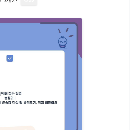
01
작성자:
media