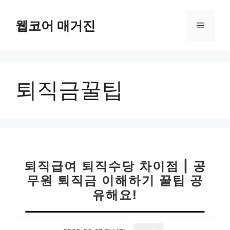
컨
텐
웹코어 매거진
메
츠
로
뉴
건
너
퇴직금꿀팁
뛰
기
퇴직급여 퇴직수당 차이점 | 공
무원 퇴직금 이해하기 꿀팁 공
유해요!