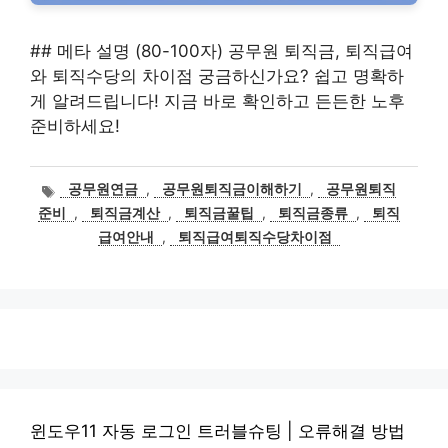
## 메타 설명 (80-100자) 공무원 퇴직금, 퇴직급여
와 퇴직수당의 차이점 궁금하신가요? 쉽고 명확하
게 알려드립니다! 지금 바로 확인하고 든든한 노후
준비하세요!
태
공무원연금
,
공무원퇴직금이해하기
,
공무원퇴직
그
준비
,
퇴직금계산
,
퇴직금꿀팁
,
퇴직금종류
,
퇴직
급여안내
,
퇴직급여퇴직수당차이점
윈도우11 자동 로그인 트러블슈팅 | 오류해결 방법