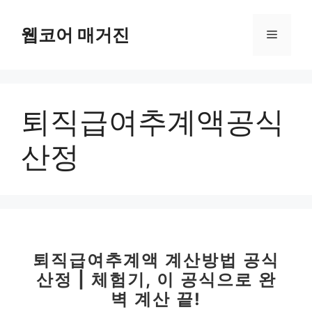
컨
텐
웹코어 매거진
메
츠
로
뉴
건
너
퇴직급여추계액공식
뛰
기
산정
퇴직급여추계액 계산방법 공식
산정 | 체험기, 이 공식으로 완
벽 계산 끝!