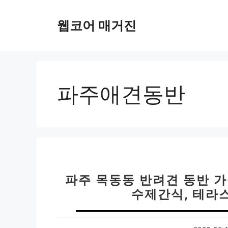
컨
텐
웹코어 매거진
츠
로
건
너
뛰
파주애견동반
기
파주 목동동 반려견 동반 가
수제간식, 테라스