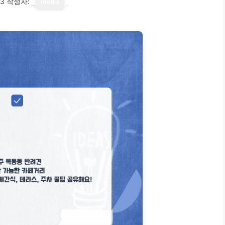
13
작성자:
media