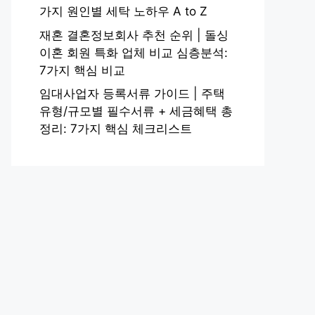
가지 원인별 세탁 노하우 A to Z
재혼 결혼정보회사 추천 순위 | 돌싱
이혼 회원 특화 업체 비교 심층분석:
7가지 핵심 비교
임대사업자 등록서류 가이드 | 주택
유형/규모별 필수서류 + 세금혜택 총
정리: 7가지 핵심 체크리스트