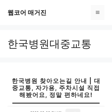
컨
텐
웹코어 매거진
메
츠
로
뉴
건
너
한국병원대중교통
뛰
기
한국병원 찾아오는길 안내 | 대
중교통, 자가용, 주차시설 직접
해봤어요, 정말 편하네요!