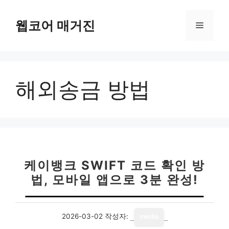
컨
텐
웹코어 매거진
메
츠
로
뉴
건
너
해외송금 방법
뛰
기
케이뱅크 SWIFT 코드 확인 방
법, 모바일 앱으로 3분 완성!
2026-03-02
작성자:
media