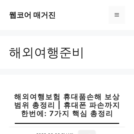
컨
텐
웹코어 매거진
메
츠
로
뉴
건
너
해외여행준비
뛰
기
해외여행보험 휴대품손해 보상
범위 총정리 | 휴대폰 파손까지
한번에: 7가지 핵심 총정리