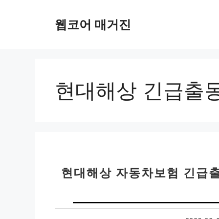
컨
텐
웹코어 매거진
츠
로
건
너
뛰
현대해상 긴급출
기
현대해상 자동차보험 긴급출동