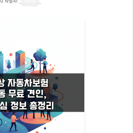
02
작성자:
media