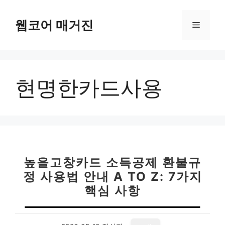
컨
텐
웹코어 매거진
메
츠
로
뉴
건
너
현명한카드사용
뛰
기
높을고창카드 소득공제 환불규
정 사용법 안내 A TO Z: 7가지
핵심 사항