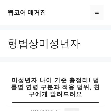
컨
텐
웹코어 매거진
메
츠
로
뉴
건
너
형법상미성년자
뛰
기
미성년자 나이 기준 총정리! 법
률별 연령 구분과 적용 범위, 친
구에게 알려드려요