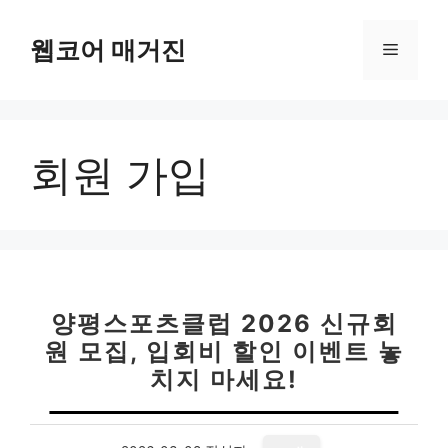
컨
텐
웹코어 매거진
메
츠
로
뉴
건
너
회원 가입
뛰
기
양평스포츠클럽 2026 신규회
원 모집, 입회비 할인 이벤트 놓
치지 마세요!