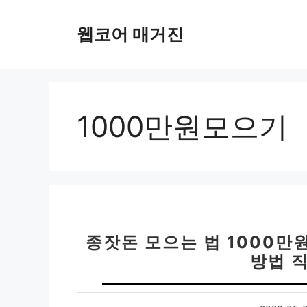
컨
텐
웹코어 매거진
츠
로
건
너
뛰
1000만원모으기
기
종잣돈 모으는 법 1000만원
방법 