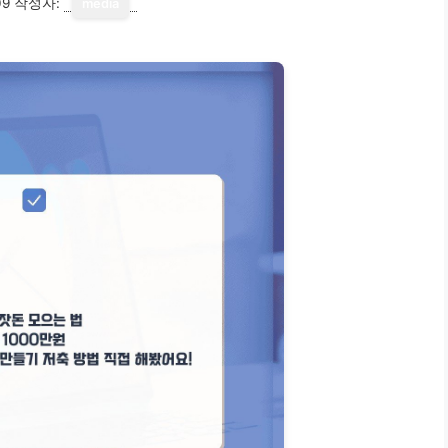
09
작성자:
media