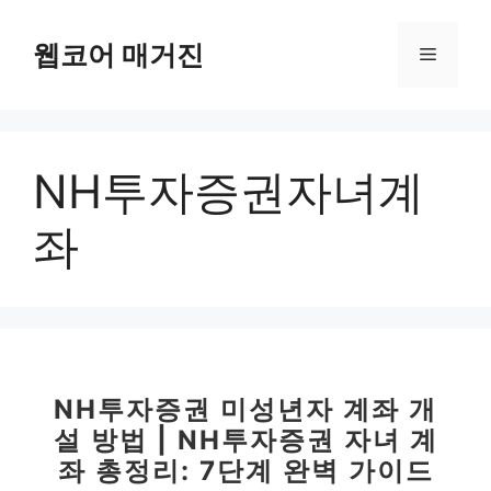
컨
텐
웹코어 매거진
메
츠
로
뉴
건
너
NH투자증권자녀계
뛰
기
좌
NH투자증권 미성년자 계좌 개
설 방법 | NH투자증권 자녀 계
좌 총정리: 7단계 완벽 가이드