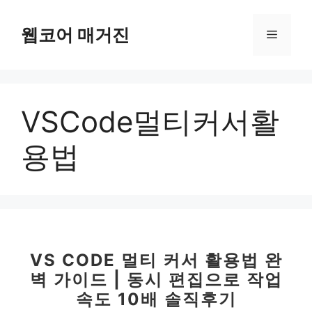
컨
텐
웹코어 매거진
메
츠
로
뉴
건
너
VSCode멀티커서활
뛰
기
용법
VS CODE 멀티 커서 활용법 완
벽 가이드 | 동시 편집으로 작업
속도 10배 솔직후기