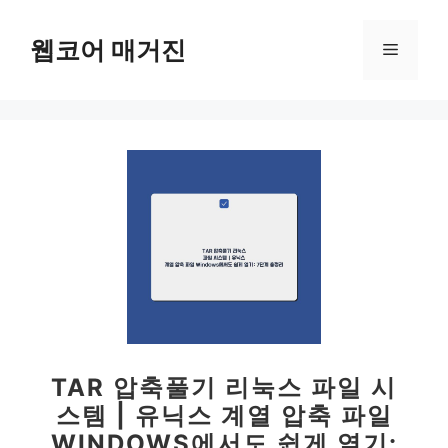
컨
텐
웹코어 매거진
메
츠
로
뉴
건
너
뛰
기
TAR 압축풀기 리눅스 파일 시
스템 | 유닉스 계열 압축 파일
WINDOWS에서도 쉽게 열기: