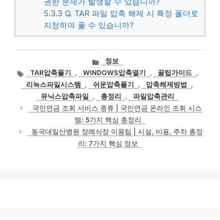
권한 문제가 발생할 수 있습니까?
5.3.3
Q. TAR 파일 압축 해제 시 특정 폴더로
지정하여 풀 수 있습니까?
카
정보
테
태
TAR압축풀기
,
WINDOWS압축열기
,
꿀팁가이드
,
고
그
리눅스파일시스템
,
쉬운압축풀기
,
압축해제방법
,
리
유닉스압축파일
,
총정리
,
파일압축관리
국민연금 조회 서비스 종류 | 국민연금 온라인 조회 시스
템: 5가지 핵심 총정리
동국대일산병원 장례식장 이용팁 | 시설, 비용, 주차 총정
리: 7가지 핵심 정보